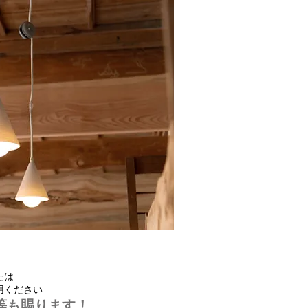
たは
用ください
等も賜ります！