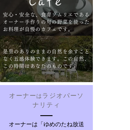
Cafe
安心・安全な、食育ソムリエである
オーナー手作りの旬の野菜を使った
お料理が自慢のカフェです。
是里のありのままの自然を余すこと
なく五感体験できます。この自然、
この時間はあなたのものです。
オーナー
ラジオパーソ
は
ナリティ
オーナーは「ゆめのたね放送