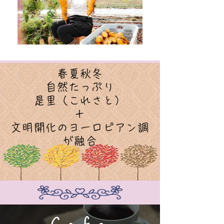
春夏秋冬
自然たっぷり
是里（これさと）
＋
文明開化のヨーロピアン調
が融合