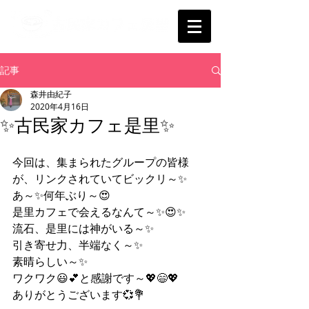
記事
森井由紀子
2020年4月16日
✨古民家カフェ是里✨
今回は、集まられたグループの皆様
が、リンクされていてビックリ～✨
あ～✨何年ぶり～😍
是里カフェで会えるなんて～✨😍✨
流石、是里には神がいる～✨
引き寄せ力、半端なく～✨
素晴らしい～✨
ワクワク😃💕と感謝です～💖😄💖
ありがとうございます💞💐